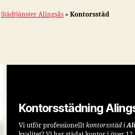
»
Städtjänster Alingsås
»
Kontorsstäd
Kontorsstädning Aling
Vi utför professionellt
kontorsstäd i
Al
kvalitet? Vi har städat kontor i över 12