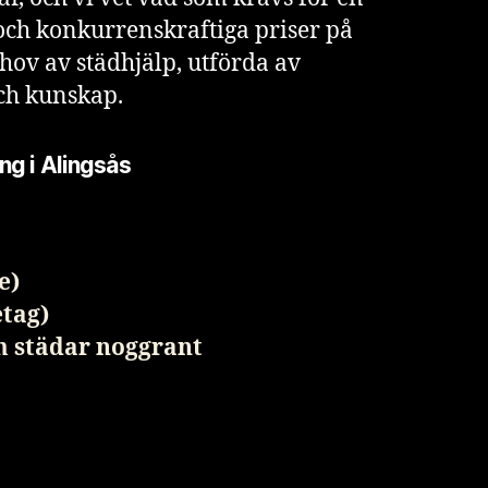
och konkurrenskraftiga priser på
ehov av städhjälp, utförda av
och kunskap.
ing i
Alingsås
e)
etag)
m städar noggrant