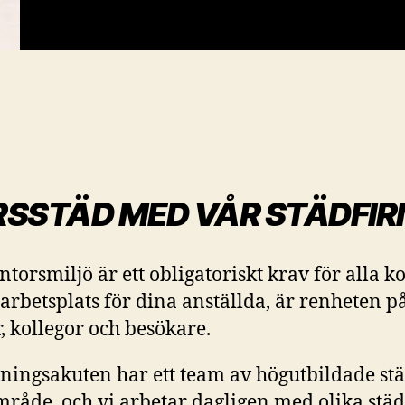
SSTÄD MED VÅR STÄDFIR
ntorsmiljö är ett obligatoriskt krav för alla k
rbetsplats för dina anställda, är renheten på
r, kollegor och besökare.
ningsakuten har ett team av högutbildade städ
råde, och vi arbetar dagligen med olika städu