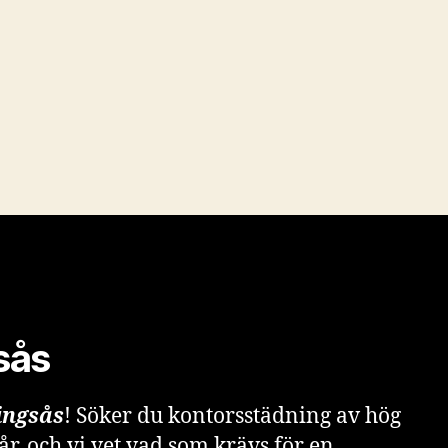
sås
ingsås
! Söker du kontorsstädning av hög
 år, och vi vet vad som krävs för en