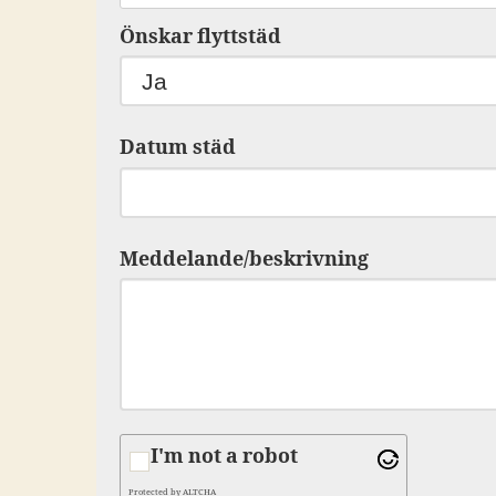
Önskar flyttstäd
Datum städ
Meddelande/beskrivning
I'm not a robot
Protected by
ALTCHA